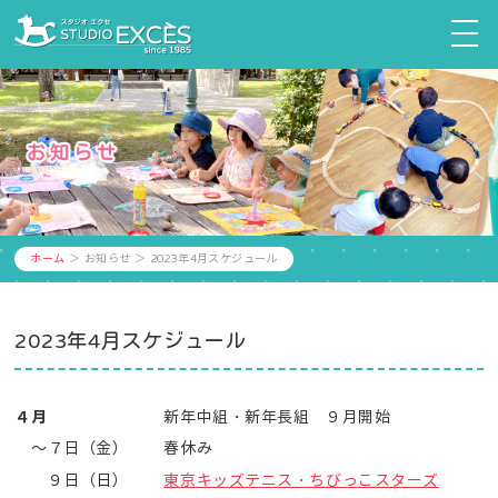
ホーム
＞ お知らせ ＞ 2023年4月スケジュール
2023年4月スケジュール
４
月
新年中組・新年長組 ９月開始
～７日（金）
春休み
９日（日）
東京キッズテニス・ちびっこスターズ