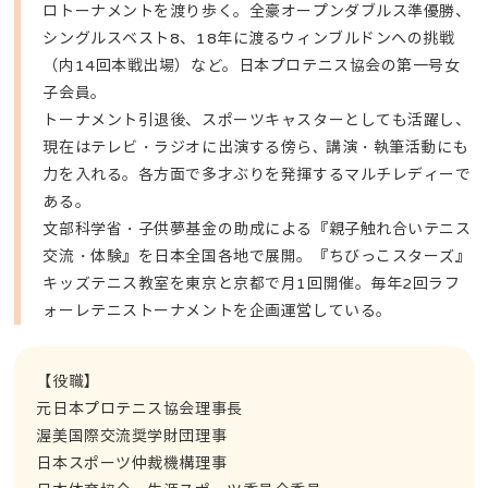
ロトーナメントを渡り歩く。全豪オープンダブルス準優勝、
シングルスベスト8、18年に渡るウィンブルドンへの挑戦
（内14回本戦出場）など。日本プロテニス協会の第一号女
子会員。
トーナメント引退後、スポーツキャスターとしても活躍し、
現在はテレビ・ラジオに出演する傍ら､ 講演・執筆活動にも
力を入れる。各方面で多才ぶりを発揮するマルチレディーで
ある。
文部科学省・子供夢基金の助成による『親子触れ合いテニス
交流・体験』を日本全国各地で展開。『ちびっこスターズ』
キッズテニス教室を東京と京都で月1回開催。毎年2回ラフ
ォーレテニストーナメントを企画運営している。
【役職】
元日本プロテニス協会理事長
渥美国際交流奨学財団理事
日本スポーツ仲裁機構理事