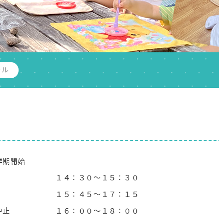
ール
学期開始
１４：３０～１５：３０
１５：４５～１７：１５
中止
１６：００～１８：００